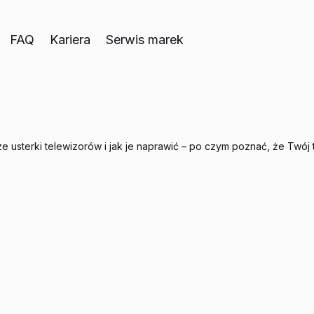
FAQ
Kariera
Serwis marek
ze usterki telewizorów i jak je naprawić – po czym poznać, że Twó
Artykuły
23/10/2025
sze usterki te
 je naprawić – p