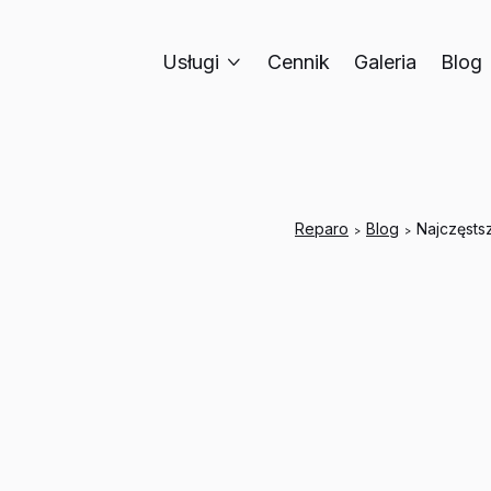
Usługi
Cennik
Galeria
Blog

Reparo
Blog
Najczęsts
>
>
Najczęst
i jak