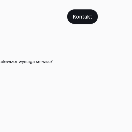
Kontakt
j telewizor wymaga serwisu?
lewizorów
o czym