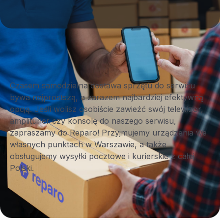
Czasem samodzielna dostawa sprzętu do serwisu
bywa najprostszą, a zarazem najbardziej efektywną
opcją. Jeśli wolisz osobiście zawieźć swój telewizor,
amplituner czy konsolę do naszego serwisu,
zapraszamy do Reparo! Przyjmujemy urządzenia we
własnych punktach w Warszawie, a także
obsługujemy wysyłki pocztowe i kurierskie z całej
Polski.