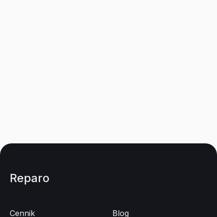
Reparo jakość obrazu jest
to czysta przyjemno
nawet lepsza niż kiedyś.
Reparo
Cennik
Blog