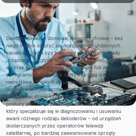
Dekoder to serce domowej telewizji cyfrowej – bez
niego trudno cieszyć się dostępem do ulubionych
kanałów, filmów czy transmisji sportowych. Kiedy
urządzenie zaczyna działać nieprawidłowo, pojawia
się brak sygnału, zawieszanie obrazu lub problemy z
oprogramowaniem, cała rozrywka staje się
niemożliwa. W takich sytuacjach najlepszym
rozwiązaniem jest profesjonalna naprawa
dekoderów, dzięki której sprzęt odzyska sprawność i
posłuży jeszcze przez długi czas. Reparo to serwis,
który specjalizuje się w diagnozowaniu i usuwaniu
awarii różnego rodzaju dekoderów – od urządzeń
dostarczanych przez operatorów telewizji
satelitarnej, po bardziej zaawansowane sprzęty