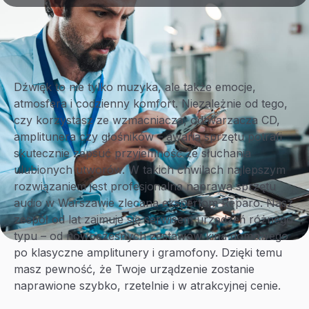
Dźwięk to nie tylko muzyka, ale także emocje,
atmosfera i codzienny komfort. Niezależnie od tego,
czy korzystasz ze wzmacniacza, odtwarzacza CD,
amplitunera czy głośników – awaria sprzętu potrafi
skutecznie zepsuć przyjemność ze słuchania
ulubionych utworów. W takich chwilach najlepszym
rozwiązaniem jest profesjonalna naprawa sprzętu
audio w Warszawie zlecana ekspertom Reparo. Nasz
zespół od lat zajmuje się serwisem urządzeń różnego
typu – od nowoczesnych zestawów kina domowego
po klasyczne amplitunery i gramofony. Dzięki temu
masz pewność, że Twoje urządzenie zostanie
naprawione szybko, rzetelnie i w atrakcyjnej cenie.