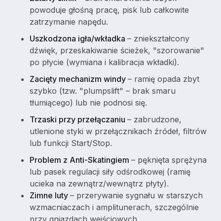
powoduje głośną pracę, pisk lub całkowite
zatrzymanie napędu.
Uszkodzona igła/wkładka
– zniekształcony
dźwięk, przeskakiwanie ścieżek, "szorowanie"
po płycie (wymiana i kalibracja wkładki).
Zacięty mechanizm windy
– ramię opada zbyt
szybko (tzw. "plumpslift" – brak smaru
tłumiącego) lub nie podnosi się.
Trzaski przy przełączaniu
– zabrudzone,
utlenione styki w przełącznikach źródeł, filtrów
lub funkcji Start/Stop.
Problem z Anti-Skatingiem
– pęknięta sprężyna
lub pasek regulacji siły odśrodkowej (ramię
ucieka na zewnątrz/wewnątrz płyty).
Zimne luty
– przerywanie sygnału w starszych
wzmacniaczach i amplitunerach, szczególnie
przy gniazdach wejściowych.