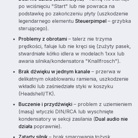
po wciśnięciu "Start" lub nie powraca na
podstawkę po zakończeniu płyty (uszkodzenie
legendarnego elementu
Steuerpimpel
– grzybka
sterującego).
Problemy z obrotami
– talerz nie trzyma
prędkości, faluje lub nie kręci się (zużyty pasek,
stwardniałe kółko idlera w modelach 1xxx lub
awaria silnika/kondensatora "Knallfrosch").
Brak dźwięku w jednym kanale
– przerwa w
delikatnym okablowaniu ramienia, uszkodzenie
wkładki lub zaśniedziałe styki w koszyku
(Headshell/TK).
Buczenie i przydźwięki
– problem z uziemieniem
(masą) wtyczki DIN/RCA lub wyschnięte
kondensatory w sekcji zasilania (
Dual audio nie
działa
poprawnie).
Zatarty silnik
– brak smarowania łożysk