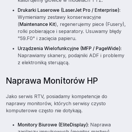
kalibrujemy głowice w modelach T i Z.
Drukarki Laserowe (LaserJet Pro / Enterprise):
Wymieniamy zestawy konserwacyjne
(
Maintenance Kit
), regenerujemy piece (Fusery),
rolki pobierające i separatory. Usuwamy błędy
"59.F0" i zacięcia papieru.
Urządzenia Wielofunkcyjne (MFP / PageWide):
Naprawiamy skanery, podajniki ADF i problemy
z elektroniką sterującą.
Naprawa Monitorów HP
Jako serwis RTV, posiadamy kompetencje do
naprawy monitorów, których serwisy czysto
komputerowe często nie dotykają.
Monitory Biurowe (EliteDisplay):
Naprawa
zasilaczy impulsowych (monitor martwy).