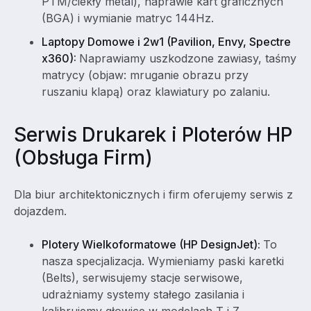
PTM/ciekły metal), naprawie kart graficznych
(BGA) i wymianie matryc 144Hz.
Laptopy Domowe i 2w1 (Pavilion, Envy, Spectre
x360):
Naprawiamy uszkodzone zawiasy, taśmy
matrycy (objaw: mruganie obrazu przy
ruszaniu klapą) oraz klawiatury po zalaniu.
Serwis Drukarek i Ploterów HP
(Obsługa Firm)
Dla biur architektonicznych i firm oferujemy serwis z
dojazdem.
Plotery Wielkoformatowe (HP DesignJet):
To
nasza specjalizacja. Wymieniamy paski karetki
(Belts), serwisujemy stacje serwisowe,
udrażniamy systemy stałego zasilania i