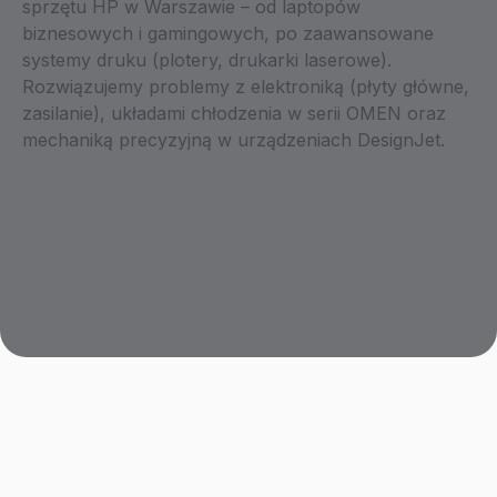
sprzętu HP w Warszawie – od laptopów
biznesowych i gamingowych, po zaawansowane
systemy druku (plotery, drukarki laserowe).
Rozwiązujemy problemy z elektroniką (płyty główne,
zasilanie), układami chłodzenia w serii OMEN oraz
mechaniką precyzyjną w urządzeniach DesignJet.