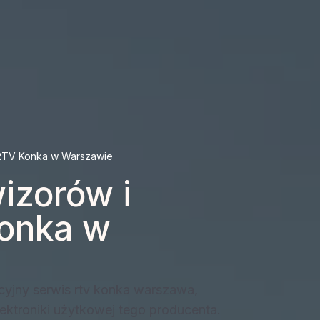
 RTV Konka w Warszawie
izorów i
Konka w
yjny serwis rtv konka warszawa,
ektroniki użytkowej tego producenta.