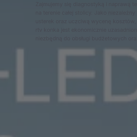
Zajmujemy się diagnostyką i naprawą te
na terenie całej stolicy. Jako niezależn
usterek oraz uczciwą wycenę kosztów,
rtv konka jest ekonomicznie uzasadnion
niezbędną do obsługi budżetowych or