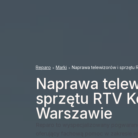
Reparo
Marki
Naprawa telewizorów i sprzętu
>
>
Naprawa telew
sprzętu RTV 
Warszawie
Reparo to wyspecjalizowany pogwaranc
oferujący fachową pomoc w zakresie el