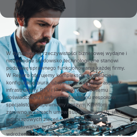
W dynamicznej rzeczywistości biznesowej wydajne i
niezawodne środowisko technologiczne stanowi
podstawę sprawnego funkcjonowania każdej firmy.
W Reparo oferujemy kompleksową instalację i
konfigurację biura, obejmującą wszystkie aspekty
infrastruktury RTV i IT. Dzięki wieloletniemu
doświadczeniu i wykwalifikowanemu zespołowi
specjalistów, zapewniamy naszym Klientom –
zarówno w ramach umów subskrypcyjnych, jak i
jednorazowych zleceń – pełne wsparcie: od
projektowania, przez montaż, aż po końcowe
wdrożenie i szkolenie pracowników.